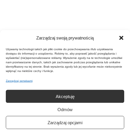
Zarządzaj swoją prywatnością
Używamy technologii takich jak pliki cookie do przechowywania i/lub uzyskiwania
dostępu do informacji o urządzeniu. Robimy to, aby poprawić jakość przeglądania i
Load Category N
wyświetlać (nie)spersonalizowane reklamy. Wyrażenie zgody na te technologie umożliwi
nam przetwarzanie danych, takich jak zachowanie podczas przeglądania lub unikalne
identyfikatory na tej stronie. Brak wyrażenia zgody lub jej wycofanie może niekorzystnie
wpłynąć na niektóre cechy i funkcje.
Zarządzaj serwisami
BAZA ENDURO BIKE
Akceptuję
ul. Nad Łomnicą 20C
Odmów
58-540 Karpacz
(Hotel Konradówka)
zobacz na Google Maps
Zarządzaj opcjami