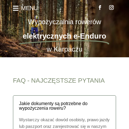
MENU

Wypożyczalnia rowerów
elektrycznych e-Enduro
w Karpaczu
FAQ - NAJCZĘSTSZE PYTANIA
Jakie dokumenty są potrzebne do
wypożyczenia roweru?
Wystarczy okazać dowód osobisty, prawo jazdy
lub paszport oraz zarejestrować się w naszym