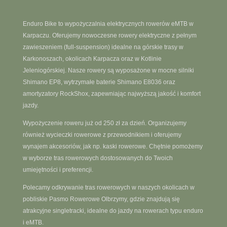
Enduro Bike to wypożyczalnia elektrycznych rowerów eMTB w
Karpaczu. Oferujemy nowoczesne rowery elektryczne z pełnym
zawieszeniem (full-suspension) idealne na górskie trasy w
Karkonoszach, okolicach Karpacza oraz w Kotlinie
Jeleniogórskiej. Nasze rowery są wyposażone w mocne silniki
Shimano EP8, wytrzymałe baterie Shimano E8036 oraz
amortyzatory RockShox, zapewniając najwyższą jakość i komfort
jazdy.
Wypożyczenie roweru już od 250 zł za dzień. Organizujemy
również wycieczki rowerowe z przewodnikiem i oferujemy
wynajem akcesoriów, jak np. kaski rowerowe. Chętnie pomożemy
w wyborze tras rowerowych dostosowanych do Twoich
umiejętności i preferencji.
Polecamy odkrywanie tras rowerowych w naszych okolicach w
pobliskie Pasmo Rowerowe Olbrzymy, gdzie znajdują się
atrakcyjne singletracki, idealne do jazdy na rowerach typu enduro
i eMTB.