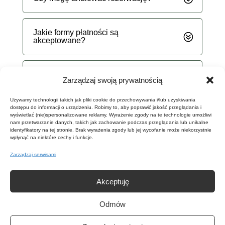
Jakie formy płatności są
akceptowane?
Czy organizujecie wycieczki
Zarządzaj swoją prywatnością
rowerowe?
Używamy technologii takich jak pliki cookie do przechowywania i/lub uzyskiwania
dostępu do informacji o urządzeniu. Robimy to, aby poprawić jakość przeglądania i
wyświetlać (nie)spersonalizowane reklamy. Wyrażenie zgody na te technologie umożliwi
Co robić w przypadku kradzieży
nam przetwarzanie danych, takich jak zachowanie podczas przeglądania lub unikalne
roweru?
identyfikatory na tej stronie. Brak wyrażenia zgody lub jej wycofanie może niekorzystnie
wpłynąć na niektóre cechy i funkcje.
Zarządzaj serwisami
Akceptuję
BAZA ENDURO BIKE
Odmów
ul. Nad Łomnicą 20C
58-540 Karpacz