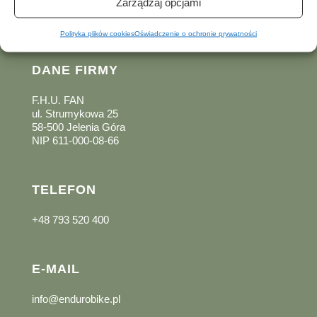
Zarządzaj opcjami
(Hotel Konradówka)
zobacz na Google Maps
Polityka plików cookies
Oświadczenie o ochronie prywatności
DANE FIRMY
F.H.U. FAN
ul. Strumykowa 25
58-500 Jelenia Góra
NIP 611-000-08-66
TELEFON
+48 793 520 400
E-MAIL
info@endurobike.pl